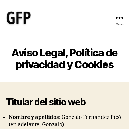
Menú
Gonzalo
Fernández
Picó
-
Aviso Legal, Política de
Ayudo
a
privacidad y Cookies
empresas
sociales
y
de
salud
a
Titular del sitio web
transformar
sus
Nombre y apellidos:
Gonzalo Fernández Picó
ideas
en
(en adelante, Gonzalo)