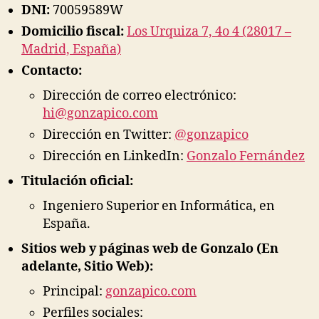
productos
DNI:
70059589W
digitales
Domicilio fiscal:
Los Urquiza 7, 4o 4 (28017 –
a
Madrid, España)
través
de
Contacto:
consultoría
Dirección de correo electrónico:
tecnológica.
hi@gonzapico.com
Dirección en Twitter:
@gonzapico
Dirección en LinkedIn:
Gonzalo Fernández
Titulación oficial:
Ingeniero Superior en Informática, en
España.
Sitios web y páginas web de Gonzalo (En
adelante, Sitio Web):
Principal:
gonzapico.com
Perfiles sociales: