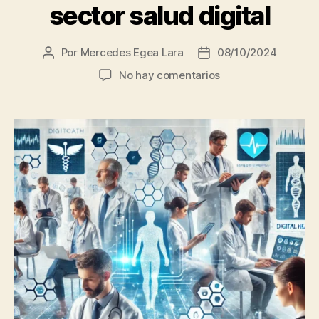
sector salud digital
Por
Mercedes Egea Lara
08/10/2024
Autor
Fecha
de
de
en
No hay comentarios
la
la
Los
entrada
entrada
perfiles
más
demandados
en
el
sector
salud
digital