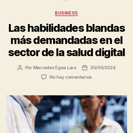
Categorías
BUSINESS
Las habilidades blandas
más demandadas en el
sector de la salud digital
Por
Mercedes Egea Lara
20/09/2024
Autor
Fecha
de
de
en
No hay comentarios
la
la
Las
entrada
entrada
habilidades
blandas
más
demandadas
en
el
sector