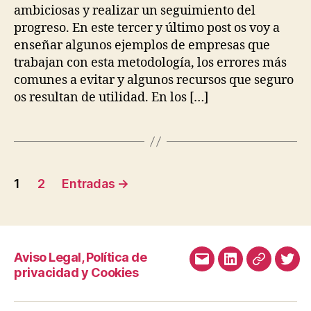
ambiciosas y realizar un seguimiento del
progreso. En este tercer y último post os voy a
enseñar algunos ejemplos de empresas que
trabajan con esta metodología, los errores más
comunes a evitar y algunos recursos que seguro
os resultan de utilidad. En los […]
Paginación
1
2
Entradas
→
de
entradas
Aviso Legal, Política de
Correo
LinkedIn
Malt
Twit
privacidad y Cookies
electrónico