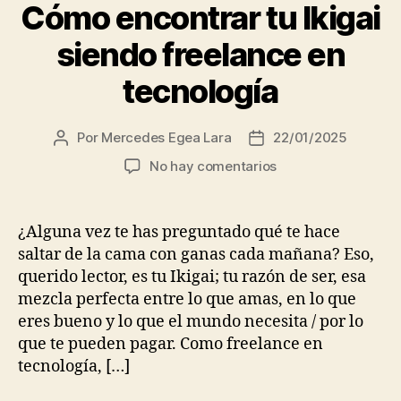
Cómo encontrar tu Ikigai
siendo freelance en
tecnología
Por
Mercedes Egea Lara
22/01/2025
Autor
Fecha
de
de
en
No hay comentarios
la
la
Cómo
entrada
entrada
encontrar
tu
¿Alguna vez te has preguntado qué te hace
Ikigai
saltar de la cama con ganas cada mañana? Eso,
siendo
querido lector, es tu Ikigai; tu razón de ser, esa
freelance
mezcla perfecta entre lo que amas, en lo que
en
eres bueno y lo que el mundo necesita / por lo
tecnología
que te pueden pagar. Como freelance en
tecnología, […]