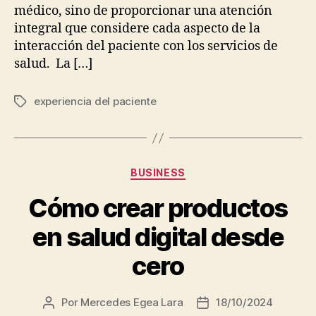
médico, sino de proporcionar una atención
integral que considere cada aspecto de la
interacción del paciente con los servicios de
salud. La […]
experiencia del paciente
Etiquetas
Categorías
BUSINESS
Cómo crear productos
en salud digital desde
cero
Por
Mercedes Egea Lara
18/10/2024
Autor
Fecha