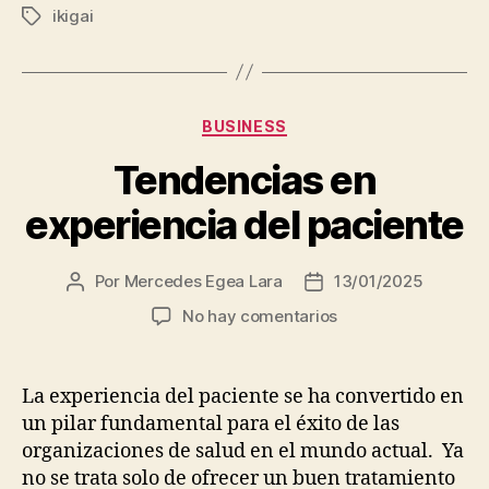
ikigai
Etiquetas
Categorías
BUSINESS
Tendencias en
experiencia del paciente
Por
Mercedes Egea Lara
13/01/2025
Autor
Fecha
de
de
en
No hay comentarios
la
la
Tendencias
entrada
entrada
en
experiencia
La experiencia del paciente se ha convertido en
del
un pilar fundamental para el éxito de las
paciente
organizaciones de salud en el mundo actual. Ya
no se trata solo de ofrecer un buen tratamiento