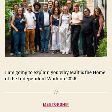
of
Independent
Work
I am going to explain you why Malt is the Home
of the Independent Work on 2026.
Categorías
MENTORSHIP