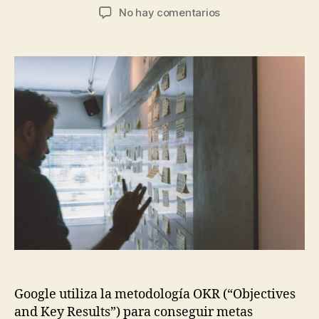
de
de
en
No hay comentarios
la
la
Cómo
entrada
entrada
ser
más
productivo
gracias
a
una
metodología
–
Sistema
OKR
(3
de
3):
ejemplos,
errores
y
Google utiliza la metodología OKR (“Objectives
recursos
and Key Results”) para conseguir metas