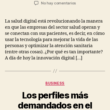
de
de
en
No hay comentarios
la
la
Cómo
entrada
entrada
crear
productos
La salud digital está revolucionando la manera
en
en que las empresas del sector salud operan y
salud
se conectan con sus pacientes, es decir, en cómo
digital
usar la tecnología para mejorar la vida de las
desde
personas y optimizar la atención sanitaria
cero
(entre otras cosas). ¿Por qué es tan importante?
A día de hoy la innovación digital […]
Categorías
BUSINESS
Los perfiles más
demandados en el