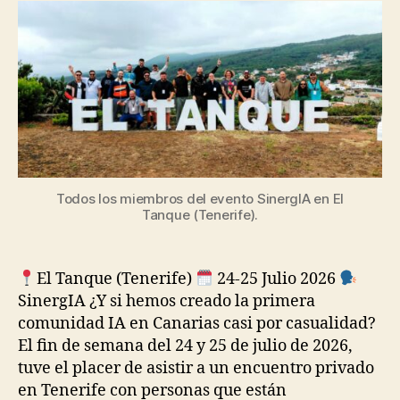
evento
de
de
IA
salud
acaba
girando
a
en
torno
transformar
a
las
sus
personas
Todos los miembros del evento SinergIA en El
ideas
Tanque (Tenerife).
en
productos
El Tanque (Tenerife)
24-25 Julio 2026
SinergIA ¿Y si hemos creado la primera
digitales
comunidad IA en Canarias casi por casualidad?
El fin de semana del 24 y 25 de julio de 2026,
a
tuve el placer de asistir a un encuentro privado
través
en Tenerife con personas que están