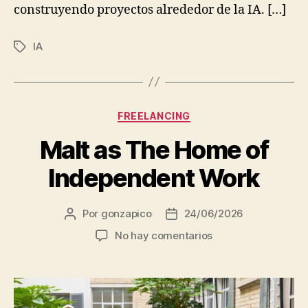
construyendo proyectos alrededor de la IA. […]
de
consultoría
IA
Etiquetas
tecnológica.
Categorías
FREELANCING
Malt as The Home of
Independent Work
Por
gonzapico
24/06/2026
Autor
Fecha
de
de
en
No hay comentarios
la
la
Malt
entrada
entrada
as
The
Home