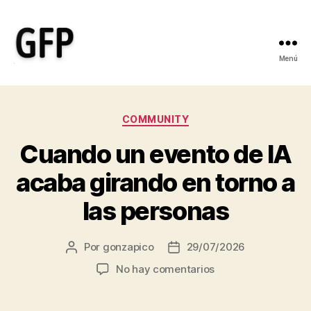
Menú
Gonzalo
Fernández
Categorías
COMMUNITY
Picó
Cuando un evento de IA
-
acaba girando en torno a
Ayudo
las personas
a
empresas
Por
gonzapico
29/07/2026
Autor
Fecha
de
de
sociales
en
No hay comentarios
la
la
Cuando
entrada
entrada
y
un