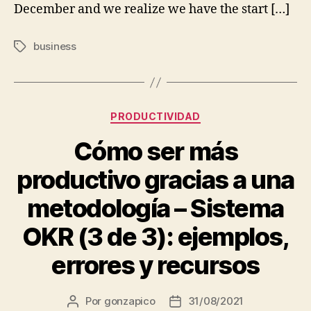
December and we realize we have the start […]
business
Etiquetas
Categorías
PRODUCTIVIDAD
Cómo ser más
productivo gracias a una
metodología – Sistema
OKR (3 de 3): ejemplos,
errores y recursos
Por
gonzapico
31/08/2021
Autor
Fecha