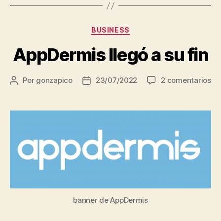
Categorías
BUSINESS
AppDermis llegó a su fin
en
Por
gonzapico
23/07/2022
2 comentarios
Autor
Fecha
Ap
de
de
lle
la
la
a
entrada
entrada
su
fin
banner de AppDermis