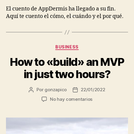
El cuento de AppDermis ha llegado a su fin.
Aquí te cuento el cómo, el cuándo y el por qué.
Categorías
BUSINESS
How to «build» an MVP
in just two hours?
Por
gonzapico
22/01/2022
Autor
Fecha
de
de
en
No hay comentarios
la
la
How
entrada
entrada
to
«build»
an
MVP