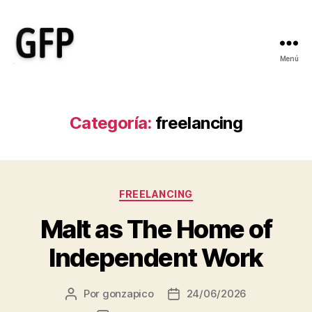
Menú
Gonzalo
Fernández
Picó
-
Categoría:
freelancing
Ayudo
a
empresas
sociales
Categorías
y
FREELANCING
de
Malt as The Home of
salud
a
Independent Work
transformar
sus
ideas
Por
gonzapico
24/06/2026
Autor
Fecha
en
de
de