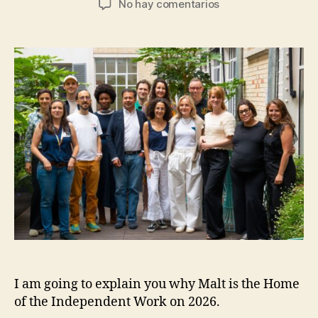
productos
en
No hay comentarios
la
la
digitales
Malt
entrada
entrada
a
as
través
The
de
Home
consultoría
of
tecnológica.
Independent
Work
I am going to explain you why Malt is the Home
of the Independent Work on 2026.