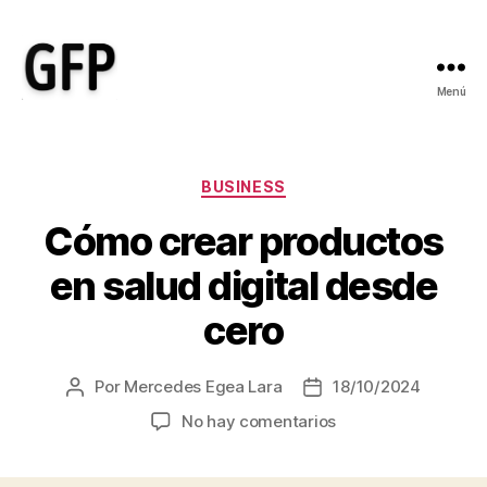
Menú
Gonzalo
Fernández
Picó
-
Categorías
BUSINESS
Ayudo
Cómo crear productos
a
empresas
en salud digital desde
sociales
y
cero
de
salud
a
Por
Mercedes Egea Lara
18/10/2024
Autor
Fecha
transformar
de
de
sus
en
No hay comentarios
la
la
ideas
Cómo
entrada
entrada
en
crear