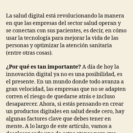
productos
productos
digitales
en
a
salud
La salud digital está revolucionando la manera
través
digital
en que las empresas del sector salud operan y
de
desde
se conectan con sus pacientes, es decir, en cómo
consultoría
cero
usar la tecnología para mejorar la vida de las
tecnológica.
personas y optimizar la atención sanitaria
(entre otras cosas).
¿Por qué es tan importante?
A día de hoy la
innovación digital ya no es una posibilidad, es
el presente. En un mundo donde todo avanza a
gran velocidad, las empresas que no se adapten
corren el riesgo de quedarse atrás e incluso
desaparecer. Ahora, si estás pensando en crear
un productos digitales en salud desde cero, hay
algunas factores clave que debes tener en
mente
.
A lo largo de este artículo, vamos a