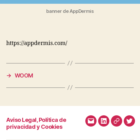
productos
digitales
banner de AppDermis
a
través
de
consultoría
tecnológica.
https://appdermis.com/
→
WOOM
Aviso Legal, Política de
Correo
LinkedIn
Malt
Twit
privacidad y Cookies
electrónico