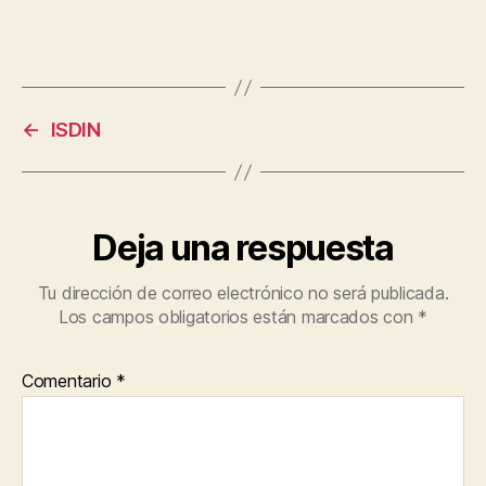
productos
digitales
a
través
de
consultoría
←
ISDIN
tecnológica.
Deja una respuesta
Tu dirección de correo electrónico no será publicada.
Los campos obligatorios están marcados con
*
Comentario
*