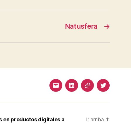
Natusfera
→
Correo
LinkedIn
Malt
Twitter
electrónico
 en productos digitales a
Ir arriba
↑