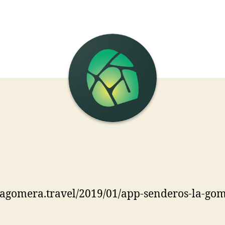
la
la
entrada
entrada
/lagomera.travel/2019/01/app-senderos-la-go