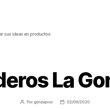
ar sus ideas en productos
deros La Go
Por
gonzapico
02/06/2020
Autor
Fecha
de
de