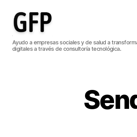
Gonzalo
Ayudo a empresas sociales y de salud a transform
Fernández
digitales a través de consultoría tecnológica.
Picó
-
Ayudo
a
empresas
sociales
Sen
y
de
salud
a
transformar
sus
ideas