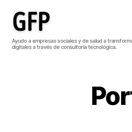
Gonzalo
Ayudo a empresas sociales y de salud a transform
Fernández
digitales a través de consultoría tecnológica.
Picó
-
Ayudo
a
empresas
sociales
Por
y
de
salud
a
transformar
sus
ideas