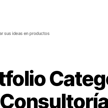
ar sus ideas en productos
tfolio Categ
Consultorí